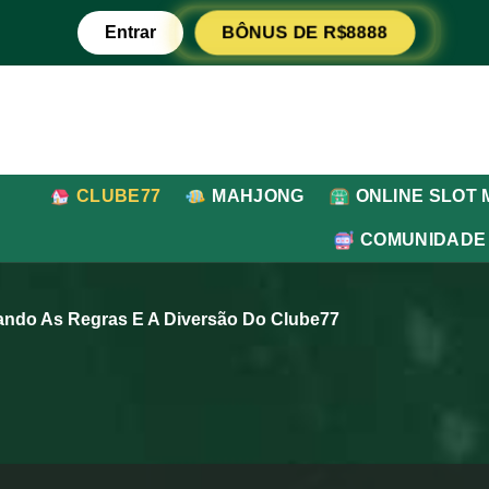
Entrar
BÔNUS DE R$8888
CLUBE77
MAHJONG
ONLINE SLOT
COMUNIDADE
ando As Regras E A Diversão Do Clube77