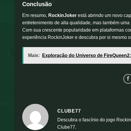
Conclusão
Em resumo,
RockinJoker
está abrindo um novo cap
entretenimento de alta qualidade, mas também uma 
Com sua crescente popularidade em plataformas c
experiência RockinJoker e descubra por si mesmo o 
Mais:
Exploração do Universo de FireQueen2:
CLUBE77
Descubra o fascínio do jogo Rocki
Clube77.