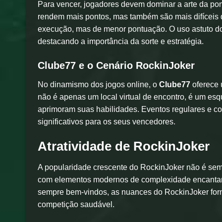
Para vencer, jogadores devem dominar a arte da p
rendem mais pontos, mas também são mais difíceis 
execução, mas de menor pontuação. O uso astuto d
destacando a importância da sorte e estratégia.
Clube77 e o Cenário RockinJoker
No dinamismo dos jogos online, o
Clube77
oferece 
não é apenas um local virtual de encontro, é um es
aprimoram suas habilidades. Eventos regulares e c
significativos para os seus vencedores.
Atratividade de RockinJoker
A popularidade crescente do RockinJoker não é sem 
com elementos modernos de complexidade encantam
sempre bem-vindos, as nuances do RockinJoker forn
competição saudável.