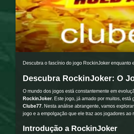
Descubra o fascínio do jogo RockinJoker enquanto 
Descubra RockinJoker: O 
O mundo dos jogos está constantemente em evoluç
RockinJoker
. Este jogo, já amado por muitos, est
Clube77
. Nesta análise abrangente, vamos explora
jogo e a empolgação que ele traz aos jogadores ao r
Introdução a RockinJoker