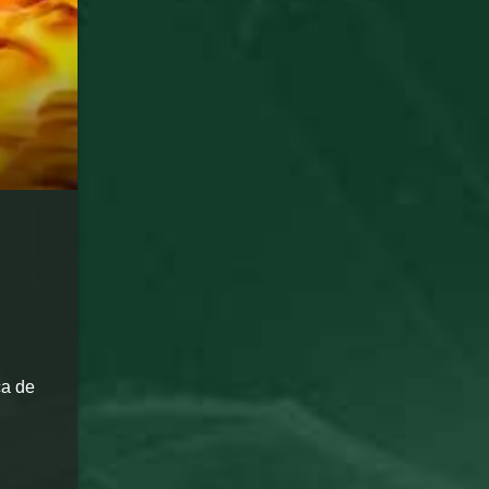
ca de