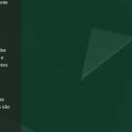
ente
ube
 e
mios
as
s são