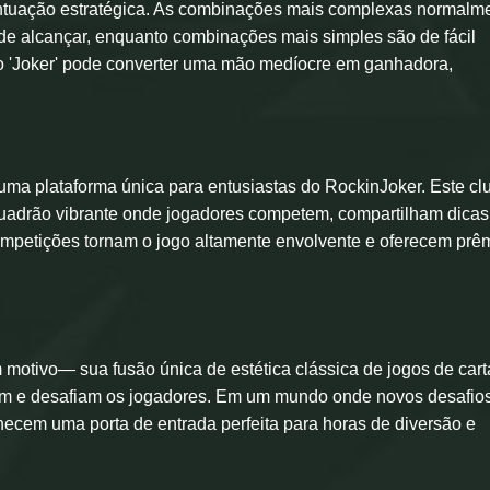
ontuação estratégica. As combinações mais complexas normalm
de alcançar, enquanto combinações mais simples são de fácil
o 'Joker' pode converter uma mão medíocre em ganhadora,
uma plataforma única para entusiastas do RockinJoker. Este cl
quadrão vibrante onde jogadores competem, compartilham dicas
ompetições tornam o jogo altamente envolvente e oferecem prê
motivo— sua fusão única de estética clássica de jogos de cart
 e desafiam os jogadores. Em um mundo onde novos desafio
ecem uma porta de entrada perfeita para horas de diversão e