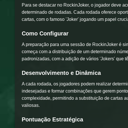
Para se destacar no RockinJoker, o jogador deve ac
determinado de rodadas. Cada rodada oferece oport
cartas, com o famoso 'Joker' jogando um papel cruci
Como Configurar
A preparação para uma sessão de RockinJoker é simpl
começa com a distribuição de um determinado número
padronizadas, com a adição de vários 'Jokers' que 
Desenvolvimento e Dinâmica
A cada rodada, os jogadores podem realizar determi
indesejadas e formar combinações que gerem pontos
complexidade, permitindo a substituição de cartas
valiosas.
Pontuação Estratégica