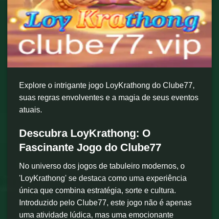
Explore o intrigante jogo LoyKrathong do Clube77,
suas regras envolventes e a magia de seus eventos
atuais.
Descubra LoyKrathong: O
Fascinante Jogo do Clube77
No universo dos jogos de tabuleiro modernos, o
'LoyKrathong' se destaca como uma experiência
única que combina estratégia, sorte e cultura.
Introduzido pelo Clube77, este jogo não é apenas
uma atividade lúdica, mas uma emocionante