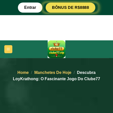
Ir
BÔNUS DE R$8888
Entrar
para
o
conteúdo
Home
/
Manchetes De Hoje
/
Descubra
LoyKrathong: O Fascinante Jogo Do Clube77