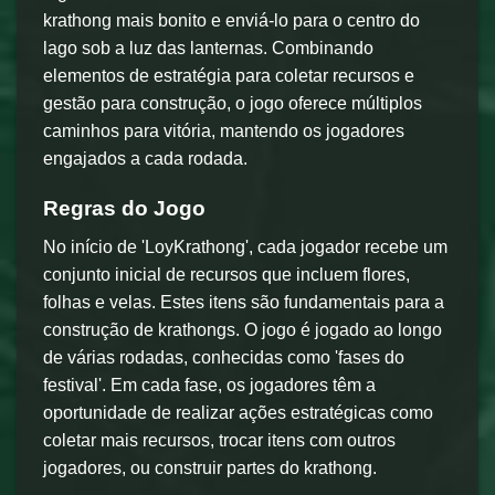
krathong mais bonito e enviá-lo para o centro do
lago sob a luz das lanternas. Combinando
elementos de estratégia para coletar recursos e
gestão para construção, o jogo oferece múltiplos
caminhos para vitória, mantendo os jogadores
engajados a cada rodada.
Regras do Jogo
No início de 'LoyKrathong', cada jogador recebe um
conjunto inicial de recursos que incluem flores,
folhas e velas. Estes itens são fundamentais para a
construção de krathongs. O jogo é jogado ao longo
de várias rodadas, conhecidas como 'fases do
festival'. Em cada fase, os jogadores têm a
oportunidade de realizar ações estratégicas como
coletar mais recursos, trocar itens com outros
jogadores, ou construir partes do krathong.