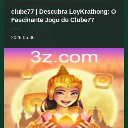
clube77 | Descubra LoyKrathong: O
Fascinante Jogo do Clube77
2026-05-30