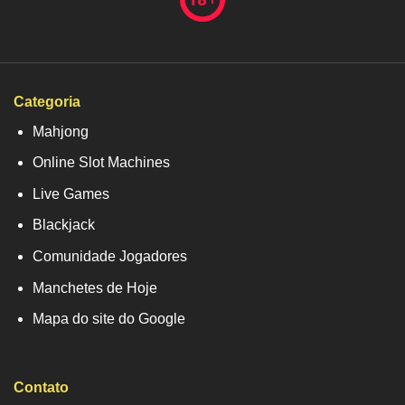
Categoria
Mahjong
Online Slot Machines
Live Games
Blackjack
Comunidade Jogadores
Manchetes de Hoje
Mapa do site do Google
Contato