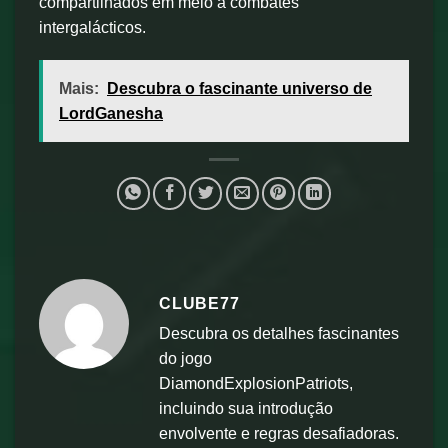
compartilhados em meio a combates
intergalácticos.
Mais:
Descubra o fascinante universo de
LordGanesha
CLUBE77
Descubra os detalhes fascinantes
do jogo
DiamondExplosionPatriots,
incluindo sua introdução
envolvente e regras desafiadoras.