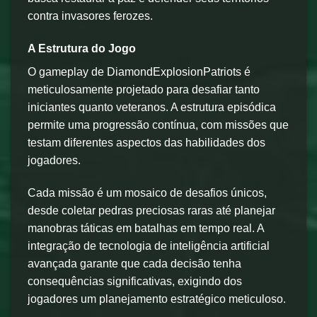
contra invasores ferozes.
A Estrutura do Jogo
O gameplay de DiamondExplosionPatriots é
meticulosamente projetado para desafiar tanto
iniciantes quanto veteranos. A estrutura episódica
permite uma progressão contínua, com missões que
testam diferentes aspectos das habilidades dos
jogadores.
Cada missão é um mosaico de desafios únicos,
desde coletar pedras preciosas raras até planejar
manobras táticas em batalhas em tempo real. A
integração de tecnologia de inteligência artificial
avançada garante que cada decisão tenha
consequências significativas, exigindo dos
jogadores um planejamento estratégico meticuloso.