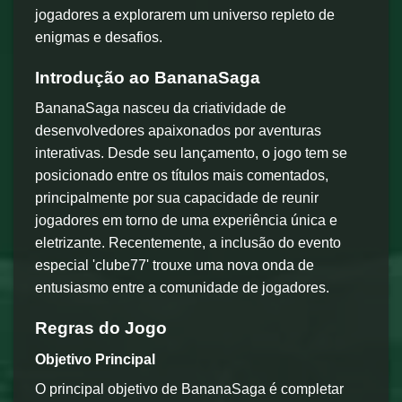
jogadores a explorarem um universo repleto de
enigmas e desafios.
Introdução ao BananaSaga
BananaSaga nasceu da criatividade de
desenvolvedores apaixonados por aventuras
interativas. Desde seu lançamento, o jogo tem se
posicionado entre os títulos mais comentados,
principalmente por sua capacidade de reunir
jogadores em torno de uma experiência única e
eletrizante. Recentemente, a inclusão do evento
especial 'clube77' trouxe uma nova onda de
entusiasmo entre a comunidade de jogadores.
Regras do Jogo
Objetivo Principal
O principal objetivo de BananaSaga é completar