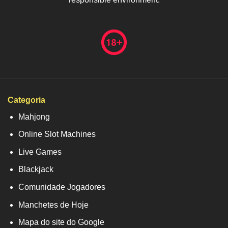
Categoria
Mahjong
Online Slot Machines
Live Games
Blackjack
Comunidade Jogadores
Manchetes de Hoje
Mapa do site do Google