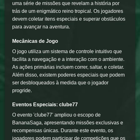
uma série de missões que revelam a história por
trás de um enigmático reino tropical. Os jogadores
devem coletar itens especiais e superar obstáculos
para avançar na aventura.
Mecânicas de Jogo
O jogo utiliza um sistema de controle intuitivo que
facilita a navegação e a interação com o ambiente.
As ações primárias incluem correr, saltar, e coletar.
Além disso, existem poderes especiais que podem
ser desbloqueados à medida que o jogador
progride.
Eventos Especiais: clube77
O evento 'clube77' ampliou o escopo de
BananaSaga, apresentando missões exclusivas e
recompensas únicas. Durante este evento, os
jogadores podem participar de competições que os