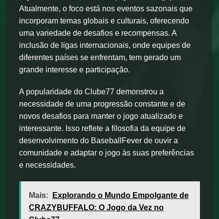
Atualmente, o foco está nos eventos sazonais que
incorporam temas globais e culturais, oferecendo
uma variedade de desafios e recompensas. A
inclusão de ligas internacionais, onde equipes de
diferentes países se enfrentam, tem gerado um
grande interesse e participação.
A popularidade do Clube77 demonstrou a
necessidade de uma progressão constante e de
novos desafios para manter o jogo atualizado e
interessante. Isso reflete a filosofia da equipe de
desenvolvimento do BaseballFever de ouvir a
comunidade e adaptar o jogo às suas preferências
e necessidades.
Mais:
Explorando o Mundo Empolgante de
CRAZYBUFFALO: O Jogo da Vez no