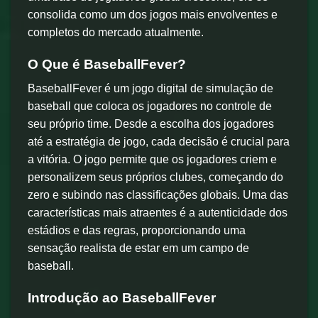
consolida como um dos jogos mais envolventes e
completos do mercado atualmente.
O Que é BaseballFever?
BaseballFever é um jogo digital de simulação de
baseball que coloca os jogadores no controle de
seu próprio time. Desde a escolha dos jogadores
até a estratégia de jogo, cada decisão é crucial para
a vitória. O jogo permite que os jogadores criem e
personalizem seus próprios clubes, começando do
zero e subindo nas classificações globais. Uma das
características mais atraentes é a autenticidade dos
estádios e das regras, proporcionando uma
sensação realista de estar em um campo de
baseball.
Introdução ao BaseballFever