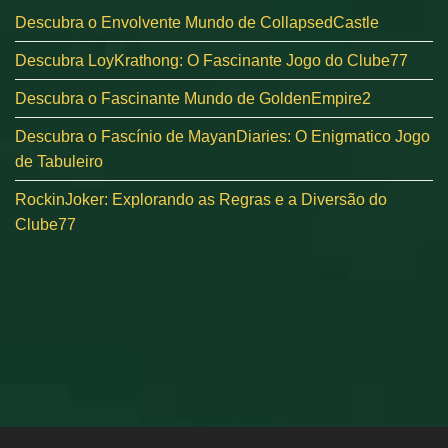
Descubra o Envolvente Mundo de CollapsedCastle
Descubra LoyKrathong: O Fascinante Jogo do Clube77
Descubra o Fascinante Mundo de GoldenEmpire2
Descubra o Fascínio de MayanDiaries: O Enigmatico Jogo
de Tabuleiro
RockinJoker: Explorando as Regras e a Diversão do
Clube77