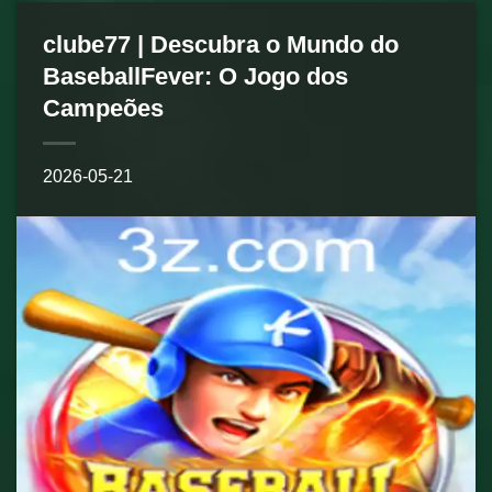
clube77 | Descubra o Mundo do
BaseballFever: O Jogo dos
Campeões
2026-05-21