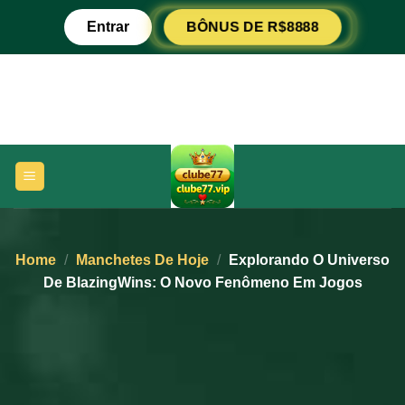
Ir
BÔNUS DE R$8888
Entrar
para
o
conteúdo
Home
/
Manchetes De Hoje
/
Explorando O Universo
De BlazingWins: O Novo Fenômeno Em Jogos