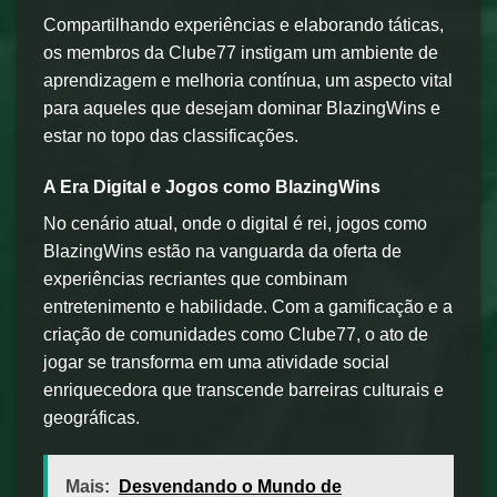
Compartilhando experiências e elaborando táticas,
os membros da Clube77 instigam um ambiente de
aprendizagem e melhoria contínua, um aspecto vital
para aqueles que desejam dominar BlazingWins e
estar no topo das classificações.
A Era Digital e Jogos como BlazingWins
No cenário atual, onde o digital é rei, jogos como
BlazingWins estão na vanguarda da oferta de
experiências recriantes que combinam
entretenimento e habilidade. Com a gamificação e a
criação de comunidades como Clube77, o ato de
jogar se transforma em uma atividade social
enriquecedora que transcende barreiras culturais e
geográficas.
Mais:
Desvendando o Mundo de