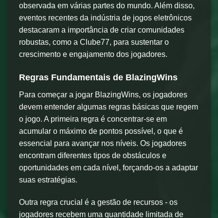
observada em várias partes do mundo. Além disso,
eventos recentes da indústria de jogos eletrônicos
destacaram a importância de criar comunidades
robustas, como a Clube77, para sustentar o
crescimento e engajamento dos jogadores.
Regras Fundamentais de BlazingWins
Para começar a jogar BlazingWins, os jogadores
devem entender algumas regras básicas que regem
o jogo. A primeira regra é concentrar-se em
acumular o máximo de pontos possível, o que é
essencial para avançar nos níveis. Os jogadores
encontram diferentes tipos de obstáculos e
oportunidades em cada nível, forçando-os a adaptar
suas estratégias.
Outra regra crucial é a gestão de recursos - os
jogadores recebem uma quantidade limitada de