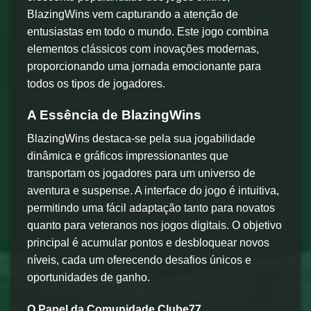
BlazingWins vem capturando a atenção de
entusiastas em todo o mundo. Este jogo combina
elementos clássicos com inovações modernas,
proporcionando uma jornada emocionante para
todos os tipos de jogadores.
A Essência de BlazingWins
BlazingWins destaca-se pela sua jogabilidade
dinâmica e gráficos impressionantes que
transportam os jogadores para um universo de
aventura e suspense. A interface do jogo é intuitiva,
permitindo uma fácil adaptação tanto para novatos
quanto para veteranos nos jogos digitais. O objetivo
principal é acumular pontos e desbloquear novos
níveis, cada um oferecendo desafios únicos e
oportunidades de ganho.
O Papel da Comunidade Clube77