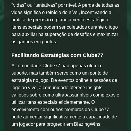
"vidas" ou "tentativas" por nível. A perda de todas as
vidas significa o reinício do nível, incentivando a
prática de precisão e planejamento estratégico.
Itens especiais podem ser coletados durante o jogo
para auxiliar na superação de desafios e maximizar
os ganhos em pontos.
Facilitando Estratégias com Clube77
A comunidade Clube77 não apenas oferece
suporte, mas também serve como um ponto de
estratégia no jogo. De eventos online a sessões de
jogo ao vivo, a comunidade oferece insights
valiosos sobre como ultrapassar níveis complexos e
utilizar itens especiais eficientemente. O
envolvimento com outros membros da Clube77
pode aumentar significativamente a capacidade de
um jogador para progredir em BlazingWins.