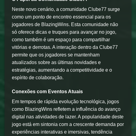
Neste novo cenário, a comunidade Clube77 surge
como um ponto de encontro essencial para os
jogadores de BlazingWins. Esta comunidade não
só oferece dicas e truques para avançar no jogo,
como também é um espaço para compartilhar
vitórias e derrotas. A interação dentro da Clube77
permite que os jogadores se mantenham
atualizados sobre as últimas novidades e
estratégias, aumentando a competitividade e o
espírito de colaboração.
Conexões com Eventos Atuais
Em tempos de rápida evolução tecnológica, jogos
como BlazingWins refletem a influência do avanço
digital nas atividades de lazer. A popularidade deste
jogo está em sintonia com a crescente demanda por
experiências interativas e imersivas, tendência