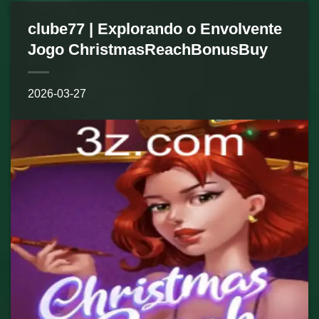
clube77 | Explorando o Envolvente
Jogo ChristmasReachBonusBuy
2026-03-27