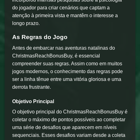
do jogador para criar cenários que captam a
atenção à primeira vista e mantêm o interesse a
longo prazo.
As Regras do Jogo
Antes de embarcar nas aventuras natalinas do
ChristmasReachBonusBuy, é essencial
compreender suas regras. Assim como em muitos
jogos modernos, o conhecimento das regras pode
ser a linha tênue entre uma vitória gloriosa e uma
derrota frustrante.
Objetivo Principal
O objetivo principal do ChristmasReachBonusBuy é
coletar o máximo de pontos possíveis ao completar
uma série de desafios que aparecem em níveis
sequenciais. Esses desafios variam desde a coleta