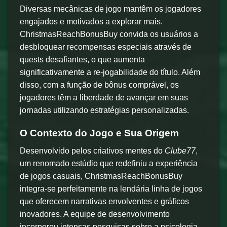
Diversas mecânicas de jogo mantêm os jogadores
engajados e motivados a explorar mais.
ChristmasReachBonusBuy convida os usuários a
desbloquear recompensas especiais através de
quests desafiantes, o que aumenta
significativamente a re-jogabilidade do título. Além
disso, com a função de bônus comprável, os
jogadores têm a liberdade de avançar em suas
jornadas utilizando estratégias personalizadas.
O Contexto do Jogo e Sua Origem
Desenvolvido pelos criativos mentes do
Clube77
,
um renomado estúdio que redefiniu a experiência
de jogos casuais, ChristmasReachBonusBuy
integra-se perfeitamente na lendária linha de jogos
que oferecem narrativas envolventes e gráficos
inovadores. A equipe de desenvolvimento
incorporou intensas pesquisas sobre a psicologia