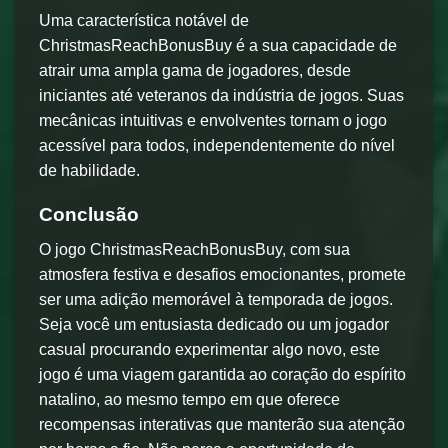
Uma característica notável de
ChristmasReachBonusBuy é a sua capacidade de
atrair uma ampla gama de jogadores, desde
iniciantes até veteranos da indústria de jogos. Suas
mecânicas intuitivas e envolventes tornam o jogo
acessível para todos, independentemente do nível
de habilidade.
Conclusão
O jogo ChristmasReachBonusBuy, com sua
atmosfera festiva e desafios emocionantes, promete
ser uma adição memorável à temporada de jogos.
Seja você um entusiasta dedicado ou um jogador
casual procurando experimentar algo novo, este
jogo é uma viagem garantida ao coração do espírito
natalino, ao mesmo tempo em que oferece
recompensas interativas que manterão sua atenção