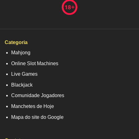
Categoria
Mahjong
Online Slot Machines
Live Games
Blackjack
Comunidade Jogadores
Manchetes de Hoje
Mapa do site do Google