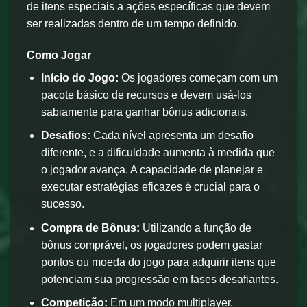
de itens especiais a ações específicas que devem
ser realizadas dentro de um tempo definido.
Como Jogar
Início do Jogo:
Os jogadores começam com um
pacote básico de recursos e devem usá-los
sabiamente para ganhar bônus adicionais.
Desafios:
Cada nível apresenta um desafio
diferente, e a dificuldade aumenta à medida que
o jogador avança. A capacidade de planejar e
executar estratégias eficazes é crucial para o
sucesso.
Compra de Bônus:
Utilizando a função de
bônus comprável, os jogadores podem gastar
pontos ou moeda do jogo para adquirir itens que
potenciam sua progressão em fases desafiantes.
Competição:
Em um modo multiplayer,