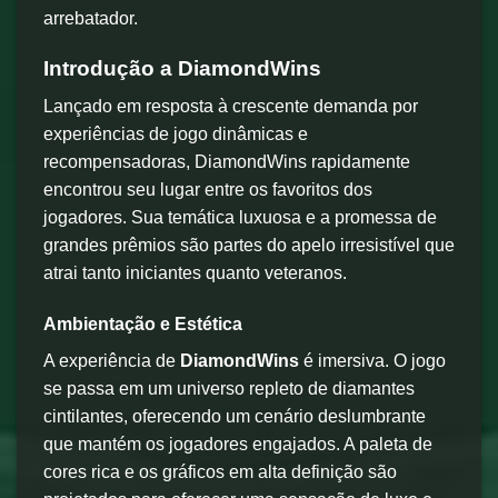
arrebatador.
Introdução a DiamondWins
Lançado em resposta à crescente demanda por
experiências de jogo dinâmicas e
recompensadoras, DiamondWins rapidamente
encontrou seu lugar entre os favoritos dos
jogadores. Sua temática luxuosa e a promessa de
grandes prêmios são partes do apelo irresistível que
atrai tanto iniciantes quanto veteranos.
Ambientação e Estética
A experiência de
DiamondWins
é imersiva. O jogo
se passa em um universo repleto de diamantes
cintilantes, oferecendo um cenário deslumbrante
que mantém os jogadores engajados. A paleta de
cores rica e os gráficos em alta definição são