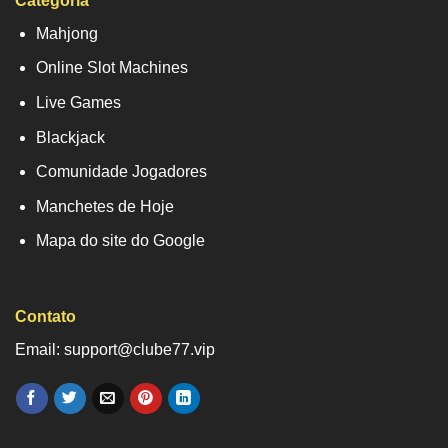
Categoria
Mahjong
Online Slot Machines
Live Games
Blackjack
Comunidade Jogadores
Manchetes de Hoje
Mapa do site do Google
Contato
Email: support@clube77.vip