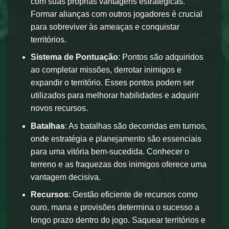
com suas próprias vantagens estratégicas.
Formar alianças com outros jogadores é crucial
para sobreviver às ameaças e conquistar
territórios.
Sistema de Pontuação
: Pontos são adquiridos
ao completar missões, derrotar inimigos e
expandir o território. Esses pontos podem ser
utilizados para melhorar habilidades e adquirir
novos recursos.
Batalhas
: As batalhas são decorridas em turnos,
onde estratégia e planejamento são essenciais
para uma vitória bem-sucedida. Conhecer o
terreno e as fraquezas dos inimigos oferece uma
vantagem decisiva.
Recursos
: Gestão eficiente de recursos como
ouro, mana e provisões determina o sucesso a
longo prazo dentro do jogo. Saquear territórios e