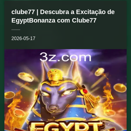
clube77 | Descubra a Excitação de
EgyptBonanza com Clube77
2026-05-17