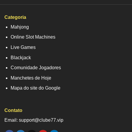
Categoria
Mahjong
Online Slot Machines
Live Games
Blackjack
Comunidade Jogadores
Manchetes de Hoje
Mapa do site do Google
Contato
Email: support@clube77.vip