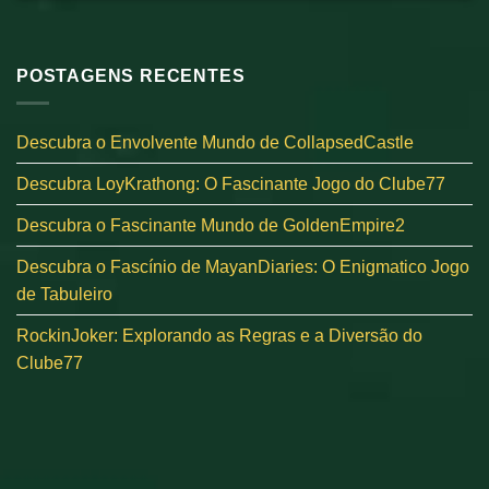
POSTAGENS RECENTES
Descubra o Envolvente Mundo de CollapsedCastle
Descubra LoyKrathong: O Fascinante Jogo do Clube77
Descubra o Fascinante Mundo de GoldenEmpire2
Descubra o Fascínio de MayanDiaries: O Enigmatico Jogo
de Tabuleiro
RockinJoker: Explorando as Regras e a Diversão do
Clube77