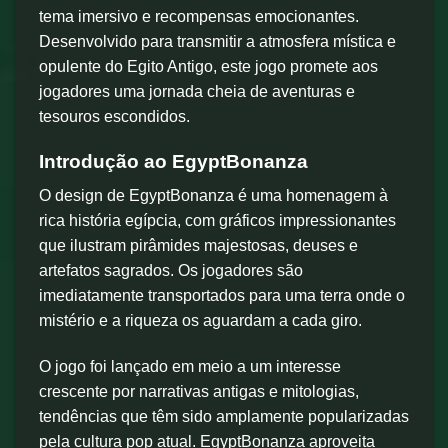
tema imersivo e recompensas emocionantes.
Desenvolvido para transmitir a atmosfera mística e
opulente do Egito Antigo, este jogo promete aos
jogadores uma jornada cheia de aventuras e
tesouros escondidos.
Introdução ao EgyptBonanza
O design de EgyptBonanza é uma homenagem à
rica história egípcia, com gráficos impressionantes
que ilustram pirâmides majestosas, deuses e
artefatos sagrados. Os jogadores são
imediatamente transportados para uma terra onde o
mistério e a riqueza os aguardam a cada giro.
O jogo foi lançado em meio a um interesse
crescente por narrativas antigas e mitologias,
tendências que têm sido amplamente popularizadas
pela cultura pop atual. EgyptBonanza aproveita