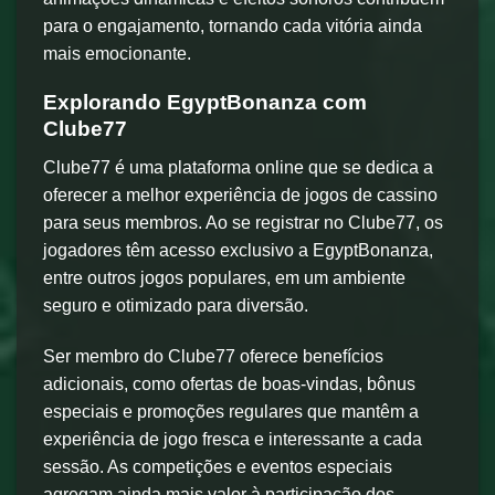
para o engajamento, tornando cada vitória ainda
mais emocionante.
Explorando EgyptBonanza com
Clube77
Clube77 é uma plataforma online que se dedica a
oferecer a melhor experiência de jogos de cassino
para seus membros. Ao se registrar no Clube77, os
jogadores têm acesso exclusivo a EgyptBonanza,
entre outros jogos populares, em um ambiente
seguro e otimizado para diversão.
Ser membro do Clube77 oferece benefícios
adicionais, como ofertas de boas-vindas, bônus
especiais e promoções regulares que mantêm a
experiência de jogo fresca e interessante a cada
sessão. As competições e eventos especiais
agregam ainda mais valor à participação dos