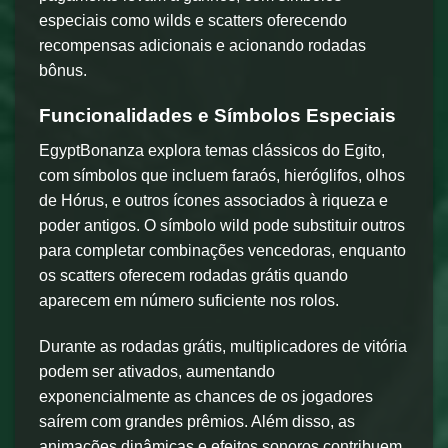
especiais como wilds e scatters oferecendo
recompensas adicionais e acionando rodadas
bônus.
Funcionalidades e Símbolos Especiais
EgyptBonanza explora temas clássicos do Egito,
com símbolos que incluem faraós, hieróglifos, olhos
de Hórus, e outros ícones associados à riqueza e
poder antigos. O símbolo wild pode substituir outros
para completar combinações vencedoras, enquanto
os scatters oferecem rodadas grátis quando
aparecem em número suficiente nos rolos.
Durante as rodadas grátis, multiplicadores de vitória
podem ser ativados, aumentando
exponencialmente as chances de os jogadores
saírem com grandes prêmios. Além disso, as
animações dinâmicas e efeitos sonoros contribuem