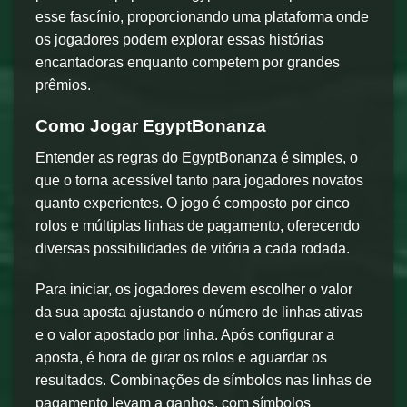
esse fascínio, proporcionando uma plataforma onde
os jogadores podem explorar essas histórias
encantadoras enquanto competem por grandes
prêmios.
Como Jogar EgyptBonanza
Entender as regras do EgyptBonanza é simples, o
que o torna acessível tanto para jogadores novatos
quanto experientes. O jogo é composto por cinco
rolos e múltiplas linhas de pagamento, oferecendo
diversas possibilidades de vitória a cada rodada.
Para iniciar, os jogadores devem escolher o valor
da sua aposta ajustando o número de linhas ativas
e o valor apostado por linha. Após configurar a
aposta, é hora de girar os rolos e aguardar os
resultados. Combinações de símbolos nas linhas de
pagamento levam a ganhos, com símbolos