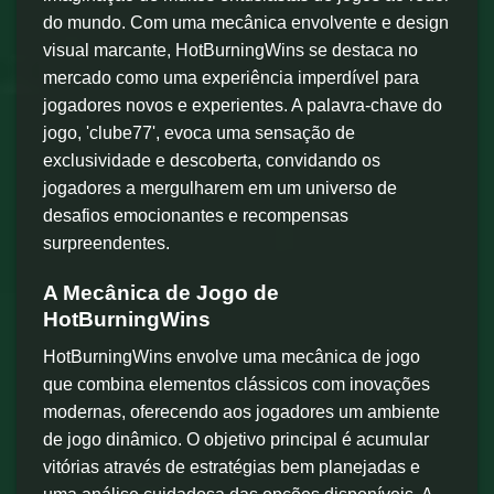
do mundo. Com uma mecânica envolvente e design
visual marcante, HotBurningWins se destaca no
mercado como uma experiência imperdível para
jogadores novos e experientes. A palavra-chave do
jogo, 'clube77', evoca uma sensação de
exclusividade e descoberta, convidando os
jogadores a mergulharem em um universo de
desafios emocionantes e recompensas
surpreendentes.
A Mecânica de Jogo de
HotBurningWins
HotBurningWins envolve uma mecânica de jogo
que combina elementos clássicos com inovações
modernas, oferecendo aos jogadores um ambiente
de jogo dinâmico. O objetivo principal é acumular
vitórias através de estratégias bem planejadas e