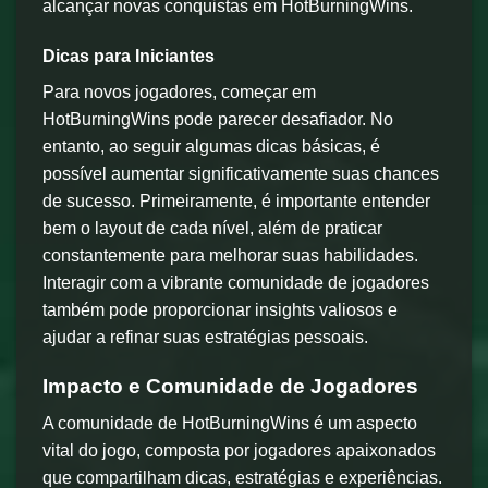
alcançar novas conquistas em HotBurningWins.
Dicas para Iniciantes
Para novos jogadores, começar em
HotBurningWins pode parecer desafiador. No
entanto, ao seguir algumas dicas básicas, é
possível aumentar significativamente suas chances
de sucesso. Primeiramente, é importante entender
bem o layout de cada nível, além de praticar
constantemente para melhorar suas habilidades.
Interagir com a vibrante comunidade de jogadores
também pode proporcionar insights valiosos e
ajudar a refinar suas estratégias pessoais.
Impacto e Comunidade de Jogadores
A comunidade de HotBurningWins é um aspecto
vital do jogo, composta por jogadores apaixonados
que compartilham dicas, estratégias e experiências.