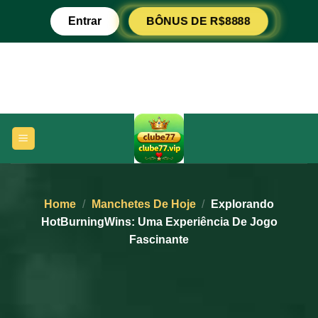
Ir
BÔNUS DE R$8888
Entrar
para
o
conteúdo
Home
/
Manchetes De Hoje
/
Explorando
HotBurningWins: Uma Experiência De Jogo
Fascinante