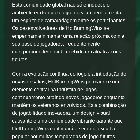
Esta comunidade global não só enriquece o
ambiente em torno do jogo, mas também fomenta
um espírito de camaradagem entre os participantes.
Os desenvolvedores de HotBurningWins se
empenham em manter uma relação próxima com a
sua base de jogadores, frequentemente
incorporando feedback recebido em atualizações
futuras.
Com a evolução contínua do jogo e a introdução de
novos desafios, HotBurningWins permanece um
elemento central na indústria de jogos,
continuamente atraindo novos jogadores enquanto
mantém os veteranos envolvidos. Esta combinação
de jogabilidade inovadora, um design visual
cativante e uma comunidade vibrante garante que
HotBurningWins continuará a ser uma escolha
popular por muitas temporadas de jogo futuras.