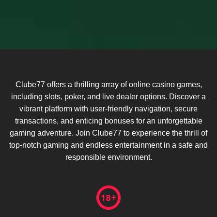
Clube77 offers a thrilling array of online casino games,
including slots, poker, and live dealer options. Discover a
vibrant platform with user-friendly navigation, secure
transactions, and enticing bonuses for an unforgettable
gaming adventure. Join Clube77 to experience the thrill of
top-notch gaming and endless entertainment in a safe and
responsible environment.