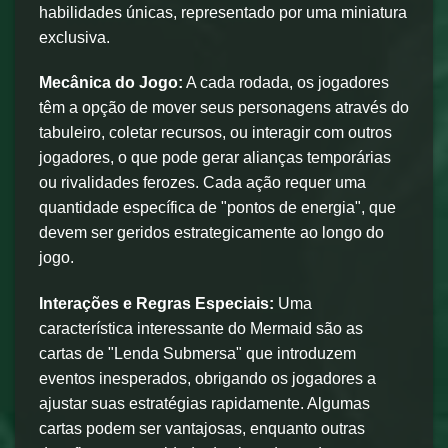
habilidades únicas, representado por uma miniatura
exclusiva.
Mecânica do Jogo:
A cada rodada, os jogadores
têm a opção de mover seus personagens através do
tabuleiro, coletar recursos, ou interagir com outros
jogadores, o que pode gerar alianças temporárias
ou rivalidades ferozes. Cada ação requer uma
quantidade específica de "pontos de energia", que
devem ser geridos estrategicamente ao longo do
jogo.
Interações e Regras Especiais:
Uma
característica interessante do Mermaid são as
cartas de "Lenda Submersa" que introduzem
eventos inesperados, obrigando os jogadores a
ajustar suas estratégias rapidamente. Algumas
cartas podem ser vantajosas, enquanto outras