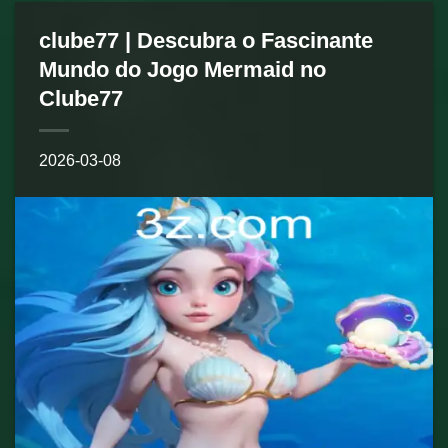
clube77 | Descubra o Fascinante
Mundo do Jogo Mermaid no
Clube77
2026-03-08