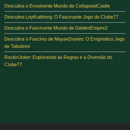
Descubra o Envolvente Mundo de CollapsedCastle
Descubra LoyKrathong: O Fascinante Jogo do Clube77
Descubra o Fascinante Mundo de GoldenEmpire2
Descubra o Fascínio de MayanDiaries: O Enigmatico Jogo
de Tabuleiro
RockinJoker: Explorando as Regras e a Diversão do
Clube77