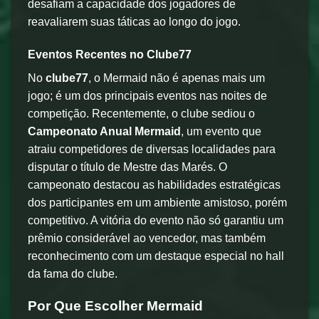
desafiam a capacidade dos jogadores de
reavaliarem suas táticas ao longo do jogo.
Eventos Recentes no Clube77
No
clube77
, o Mermaid não é apenas mais um
jogo; é um dos principais eventos nas noites de
competição. Recentemente, o clube sediou o
Campeonato Anual Mermaid
, um evento que
atraiu competidores de diversas localidades para
disputar o título de Mestre das Marés. O
campeonato destacou as habilidades estratégicas
dos participantes em um ambiente amistoso, porém
competitivo. A vitória do evento não só garantiu um
prêmio considerável ao vencedor, mas também
reconhecimento com um destaque especial no hall
da fama do clube.
Por Que Escolher Mermaid