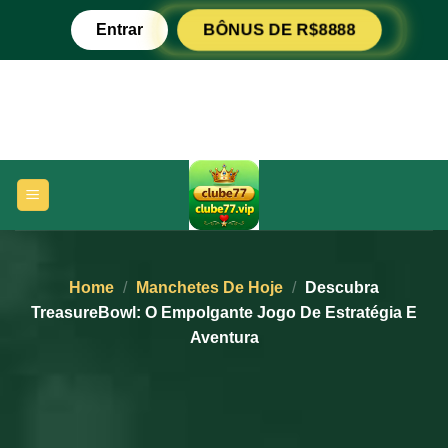
Ir
Entrar
BÔNUS DE R$8888
para
o
conteúdo
Home
/
Manchetes De Hoje
/
Descubra
TreasureBowl: O Empolgante Jogo De Estratégia E
Aventura