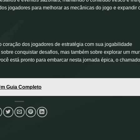
os jogadores para melhorar as mecânicas do jogo e expandir 
o coração dos jogadores de estratégia com sua jogabilidade
as sobre conquistar desafios, mas também sobre explorar um mu
você está pronto para embarcar nesta jornada épica, o chamad
Um Guia Completo