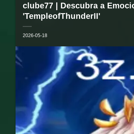
clube77 | Descubra a Emoci
'TempleofThunderII'
2026-05-18