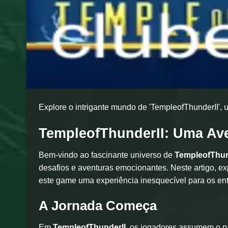
Explore o intrigante mundo de 'TempleofThunderII', u
TempleofThunderII: Uma Ave
Bem-vindo ao fascinante universo de
TempleofThun
desafios e aventuras emocionantes. Neste artigo, e
este game uma experiência inesquecível para os entu
A Jornada Começa
Em
TempleofThunderII
, os jogadores assumem o p