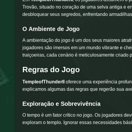
Trovão, situado no coração de uma selva antiga e en
desbloquear seus segredos, enfrentando armadilhas 
O Ambiente de Jogo
A ambientação do jogo é um dos seus maiores atrati
jogadores são imersos em um mundo vibrante e chei
traiçoeiras, cada cenário é meticulosamente criado p
Regras do Jogo
TempleofThunderII
oferece uma experiência profund
explicamos algumas das regras que regerão sua ave
Exploração e Sobrevivência
O tempo é um fator crítico no jogo. Os jogadores d
exploram o templo. Ignorar essas necessidades bási