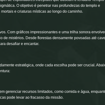
igmática. O objetivo é penetrar nas profundezas do templo e
mortais e criaturas místicas ao longo do caminho.
vos. Com gráficos impressionantes e uma trilha sonora envolve
o de mistérios. Desde florestas densamente povoadas até cav
ara desafiar e encantar.
amente estratégica, onde cada escolha pode ser crucial. Abai
ntura:
evem gerenciar recursos limitados, como comida e água, enquant
cas pode levar ao fracasso da missão.